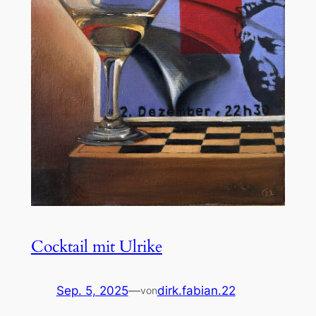
Cocktail mit Ulrike
Sep. 5, 2025
—
dirk.fabian.22
von