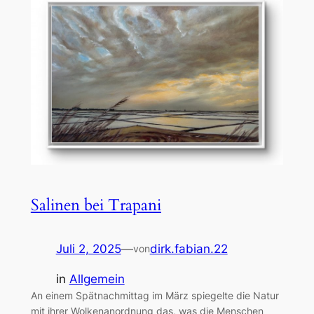
Salinen bei Trapani
Juli 2, 2025
—
dirk.fabian.22
von
in
Allgemein
An einem Spätnachmittag im März spiegelte die Natur
mit ihrer Wolkenanordnung das, was die Menschen